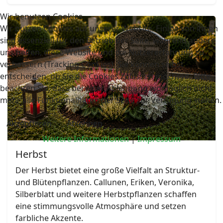
Wir benutzen Cookies
Wir nutzen Cookies auf unserer Website. Einige von ihnen
sind essenziell für den Betrieb der Seite, während andere
uns helfen, diese Website und die Nutzererfahrung zu
verbessern (Tracking Cookies). Sie können selbst
entscheiden, ob Sie die Cookies zulassen möchten. Bitte
beachten Sie, dass bei einer Ablehnung womöglich nicht
mehr alle Funktionalitäten der Seite zur Verfügung stehen.
Akzeptieren
Ablehnen
Weitere Informationen
|
Impressum
Herbst
Der Herbst bietet eine große Vielfalt an Struktur-
und Blütenpflanzen. Callunen, Eriken, Veronika,
Silberblatt und weitere Herbstpflanzen schaffen
eine stimmungsvolle Atmosphäre und setzen
farbliche Akzente.